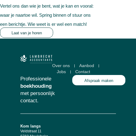
Vertel ons dan wie je bent, wat je kan en vooral:
waar je naartoe wil. Spring binnen of stuur ons
een berichtje. Wie weet is er wel een match!
Laat van je horen
Over ons
Aanbod
Jobs
Contact
Professionele
Afspraak maken
boekhouding
met persoonlijk
contact.
Kom langs
Veldstraat 11